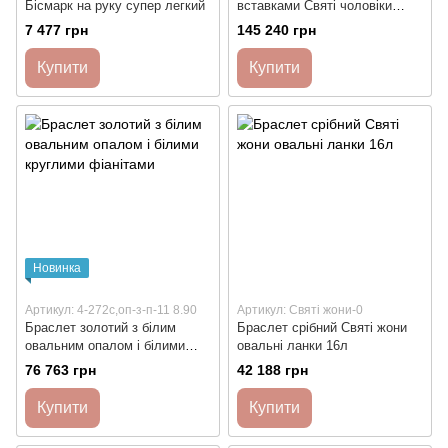
Бісмарк на руку супер легкий
вставками Святі чоловіки
квадратні ланки 16 л чорніння
7 477 грн
145 240 грн
Купити
Купити
Новинка
Артикул: 4-272с,оп-з-п-11 8.90
Артикул: Святі жони-0
Браслет золотий з білим
Браслет срібний Святі жони
овальним опалом і білими
овальні ланки 16л
круглими фіанітами
76 763 грн
42 188 грн
Купити
Купити