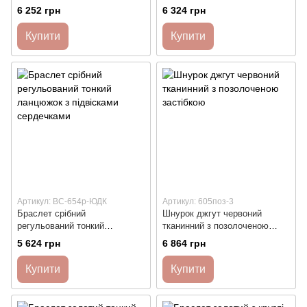
фіанітами
підвіскою та фіанітами
6 252 грн
6 324 грн
Купити
Купити
Артикул: ВС-654р-ЮДК
Артикул: 605поз-3
Браслет срібний
Шнурок джгут червоний
регульований тонкий
тканинний з позолоченою
ланцюжок з підвісками
застібкою
5 624 грн
6 864 грн
сердечками
Купити
Купити