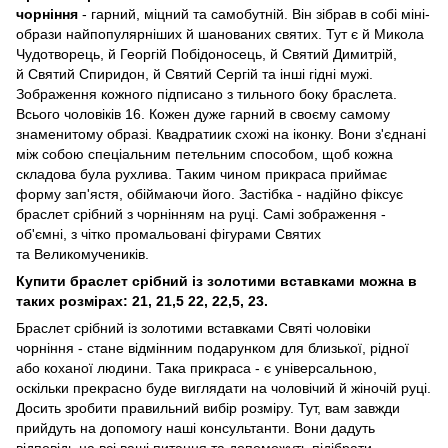
чорніння
- гарний, міцний та самобутній. Він зібрав в собі міні-
образи найпопулярніших й шанованих святих. Тут є й Микола
Чудотворець, й Георгій Побідоносець, й Святий Димитрій,
й Святий Спиридон, й Святий Сергій та інші гідні мужі.
Зображення кожного підписано з тильного боку браслета.
Всього чоловіків 16. Кожен дуже гарний в своєму самому
знаменитому образі. Квадратиик схожі на іконку. Вони з'єднані
між собою спеціальним петельним способом, щоб кожна
складова була рухлива. Таким чином прикраса приймає
форму зап'ястя, обіймаючи його. Застібка - надійно фіксує
браслет срібний з чорнінням на руці. Самі зображення -
об'ємні, з чітко промальовані фігурами Святих
та Великомучеників.
Купити браслет срібний із золотими вставками можна в
таких розмірах: 21, 21,5 22, 22,5, 23.
Браслет срібний із золотими вставками Святі чоловіки
чорніння - стане відмінним подарунком для близької, рідної
або коханої людини. Така прикраса - є універсальною,
оскільки прекрасно буде виглядати на чоловічий й жіночій руці.
Досить зробити правильний вибір розміру. Тут, вам завжди
прийдуть на допомогу наші консультанти. Вони дадуть
відповідь на всі ваші питання та допоможуть підібрати