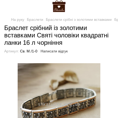
На руку
Браслети
Браслети срібні з золотими вставками
Бр
Браслет срібний із золотими
вставками Святі чоловіки квадратні
ланки 16 л чорніння
Артикул:
Св. М./1-0
Написати відгук