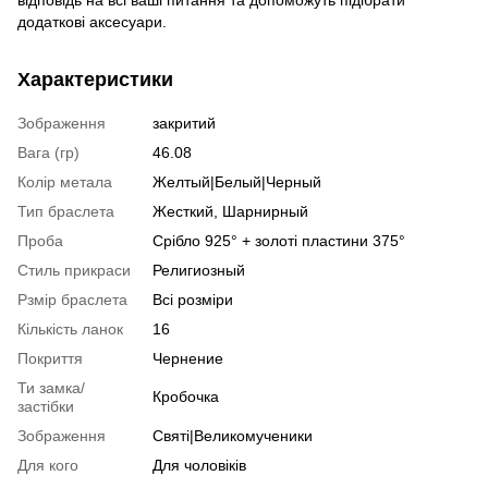
додаткові аксесуари.
Характеристики
Зображення
закритий
Вага (гр)
46.08
Колір метала
Желтый|Белый|Черный
Тип браслета
Жесткий, Шарнирный
Проба
Срібло 925° + золоті пластини 375°
Стиль прикраси
Религиозный
Рзмір браслета
Всі розміри
Кількість ланок
16
Покриття
Чернение
Ти замка/
Кробочка
застібки
Зображення
Святі|Великомученики
Для кого
Для чоловіків