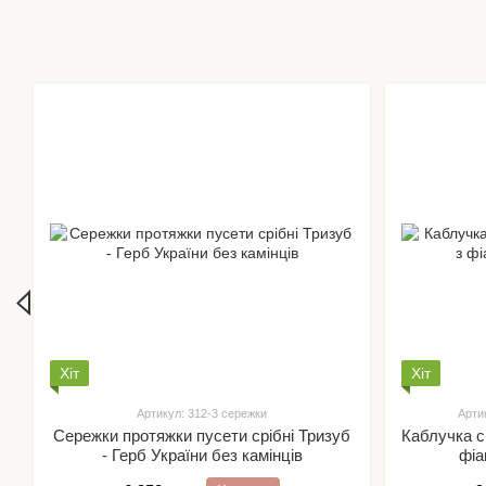
Хіт
Хіт
Артикул: 312-3 сережки
Арти
Сережки протяжки пусети срібні Тризуб
Каблучка с
- Герб України без камінців
фіа