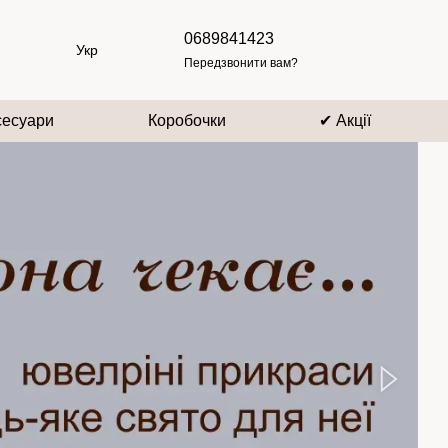
0689841423
Укр
Передзвонити вам?
сесуари
Коробочки
✔ Акції