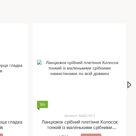
Хіт
4
Артикул: КиШ2-40-2
рце гладка
Ланцюжок срібний плетіння Колосок
ів
тонкий із маленькими срібними
намистинами по всій довжині