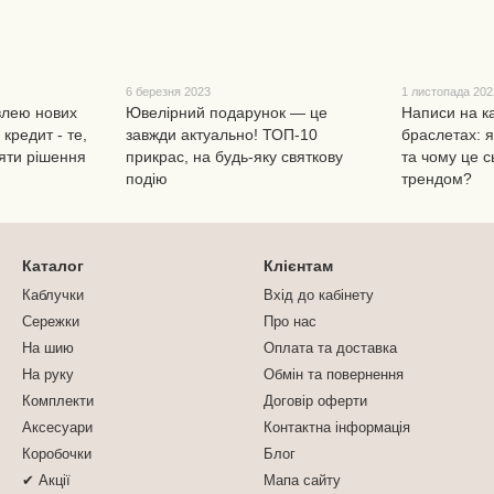
6 березня 2023
1 листопада 202
влею нових
Ювелірний подарунок — це
Написи на ка
кредит - те,
завжди актуально! ТОП-10
браслетах: я
яти рішення
прикрас, на будь-яку святкову
та чому це с
подію
трендом?
Каталог
Клієнтам
Каблучки
Вхід до кабінету
Сережки
Про нас
На шию
Оплата та доставка
На руку
Обмін та повернення
Комплекти
Договір оферти
Аксесуари
Контактна інформація
Коробочки
Блог
✔ Акції
Мапа сайту