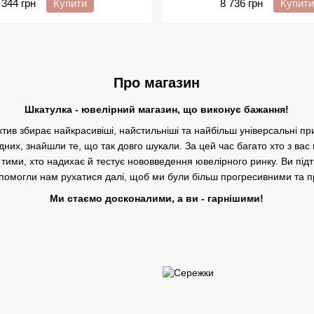
8 736 грн
Купити
 344 грн
Купити
Про магазин
Шкатулка - ювелірний магазин, що виконує бажання!
ктив збирає найкрасивіші, найстильніші та найбільш універсальні п
хідних, знайшли те, що так довго шукали. За цей час багато хто з в
тими, хто надихає й тестує нововведення ювелірного ринку. Ви під
помогли нам рухатися далі, щоб ми були більш прогресивними та 
Ми стаємо досконалими, а ви - гарнішими!