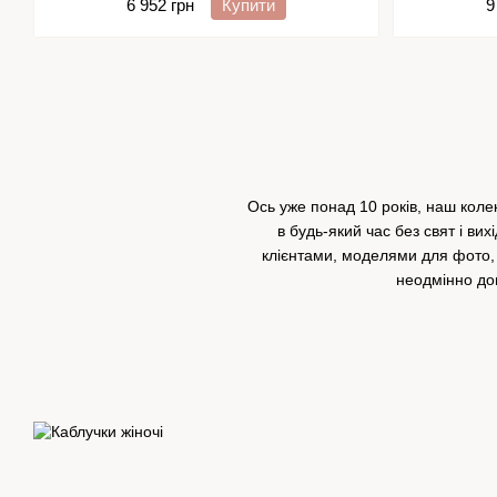
6 952 грн
Купити
9
Ось уже понад 10 років, наш коле
в будь-який час без свят і ви
клієнтами, моделями для фото, 
неодмінно до