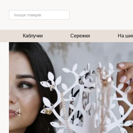
Перейти до основного контенту
Каблучки
Сережки
На ши