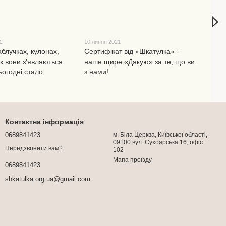
2
10 липня 2021
3 лип
блучках, кулонах,
Сертифікат від «Шкатулка» -
Ювел
к вони з'являються
наше щире «Дякую» за те, що ви
вишу
ьогодні стало
з нами!
приб
Контактна інформація
0689841423
м. Біла Церква, Київської області,
09100 вул. Сухоярська 16, офіс
Передзвонити вам?
102
Мапа проїзду
0689841423
shkatulka.org.ua@gmail.com