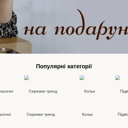
Популярні категорії
асичні
Сережки тренд
Кольє
Підві