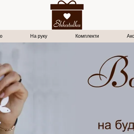
ю
На руку
Комплекти
Ак