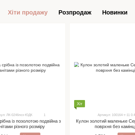
Хіти продажу
Розпродаж
Новинки
Хіт
кул: ЛК-0246поз-ЮДК
1
Артикул: 100164-т-11 0.
Кулон золотий маленьке Се
рібна із позолотою подвійна з
поврхня без камінц
нітами різного розміру