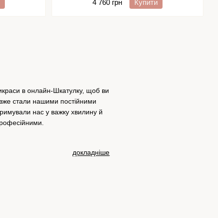
4 760 грн
Купити
рикраси в онлайн-Шкатулку, щоб ви
ас вже стали нашими постійними
тримували нас у важку хвилину й
професійними.
докладніше