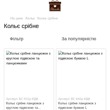
На шию
Кольє
Кольє срібне
Кольє срібне
Фільтр
За популярністю
Артикул: ВС-652р-ЮДК
Артикул: ВС-640р-ЮДК
Кольє срібне ланцюжок з
Кольє срібне ланцюжок з
круглою підвіскою та
підвіскою буквою L