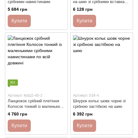
срібними намистинами
на шию зі срібними вставками
та застібкою
5 684 грн
6 128 грн
Купити
Купити
Хіт
Артикул: КиШ2-40-2
Артикул: 034-4
Ланцюжок срібний плетіння
Шнурок кольє шовк чорне зі
Колосок тонкий із маленькими
срібною застібкою на шию
срібними намистинами по всій
4 760 грн
6 392 грн
довжині
Купити
Купити