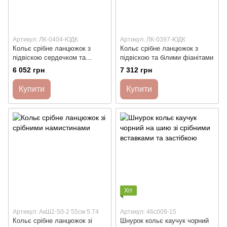
Артикул: ЛК-0404-ЮДК
Артикул: ЛК-0397-ЮДК
Кольє срібне ланцюжок з
Кольє срібне ланцюжок з
підвіскою сердечком та
підвіскою та білими фіанітами
білими фіанітами
6 052 грн
7 312 грн
Купити
Купити
Хіт
Артикул: АкШ2-50-2 55см 5.74
Артикул: 46с009-15
Кольє срібне ланцюжок зі
Шнурок кольє каучук чорний