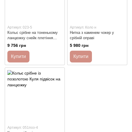
Артикул: 023-5
Артикул: Коло н
Кольє срібне на тоненькому
Нитка з каменем чокер у
ланцюжку снейк плетіння
срібній оправі
Каміньчик
9 756 грн
5 980 грн
Купити
Купити
Артикул: 051поз-4