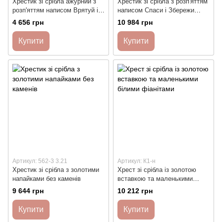
Хрестик зі срібла ажурний з
Хрестик зі срібла з розп'яттям
розп'яттям написом Врятуй і
написом Спаси і Збережи
Збережи
орнаментом і чорнінням
4 656 грн
10 984 грн
Купити
Купити
Артикул: 562-3 3.21
Артикул: К1-н
Хрестик зі срібла з золотими
Хрест зі срібла із золотою
напайками без каменів
вставкою та маленькими
білими фіанітами
9 644 грн
10 212 грн
Купити
Купити