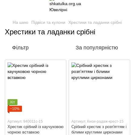
На шию
Підвіси та кулони
Хрестики та ладанки срібні
Хрестики та ладанки срібні
Фільтр
За популярністю
Хіт
−10%
Артикул: 940011с-15
Артикул: Кнои-радаж-крест-15
Хрестик срібний із каучуковою
Срібний хрестик з розп'яттям і
чорною вставкою
білими круглими цирконами