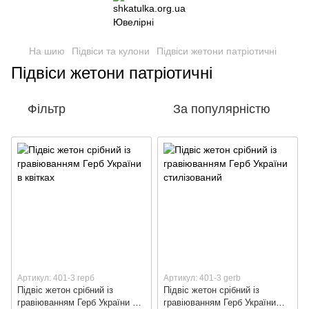
На шию
Підвіси та кулони
Підвіси жетони патріотичні
Підвіси жетони патріотичні
Фільтр
За популярністю
Артикул: 401-3 герб
Артикул: 401-3 gerb
Підвіс жетон срібний із
Підвіс жетон срібний із
гравіюванням Герб України в
гравіюванням Герб України