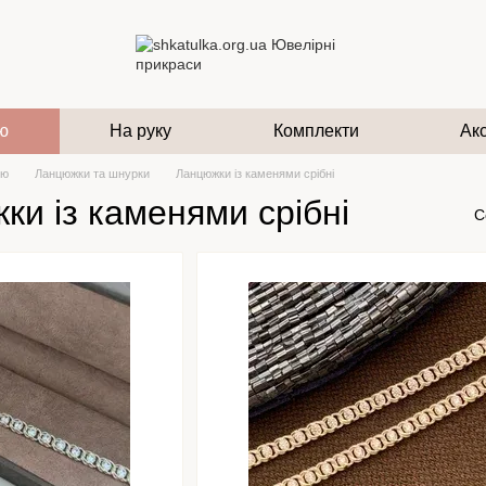
ю
На руку
Комплекти
Ак
ию
Ланцюжки та шнурки
Ланцюжки із каменями срібні
ки із каменями срібні
С