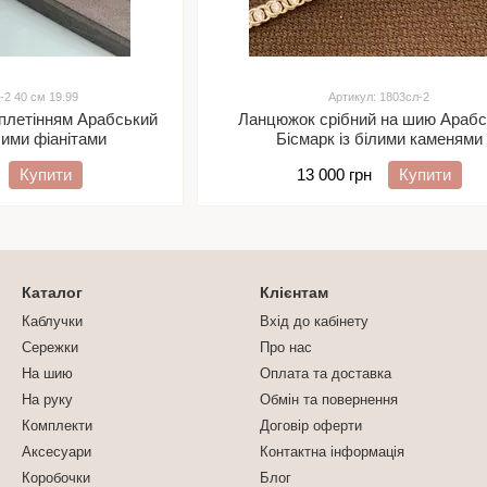
-2 40 см 19.99
Артикул: 1803сл-2
 плетінням Арабський
Ланцюжок срібний на шию Арабс
лими фіанітами
Бісмарк із білими каменями
Купити
13 000 грн
Купити
Каталог
Клієнтам
Каблучки
Вхід до кабінету
Сережки
Про нас
На шию
Оплата та доставка
На руку
Обмін та повернення
Комплекти
Договір оферти
Аксесуари
Контактна інформація
Коробочки
Блог