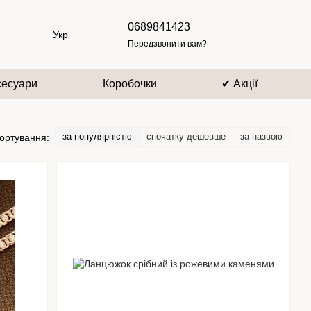
0689841423
Укр
Передзвонити вам?
сесуари
Коробочки
✔ Акції
за популярністю
спочатку дешевше
за назвою
ортування: