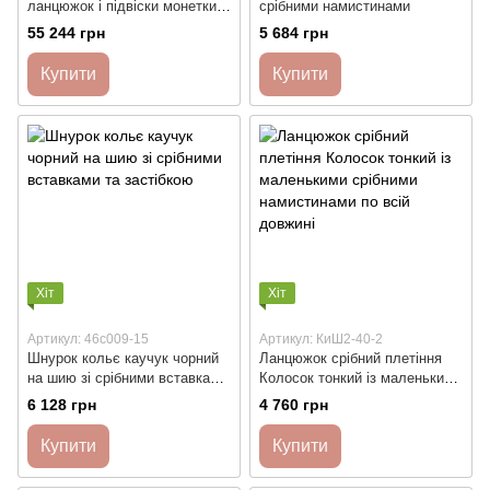
ланцюжок і підвіски монетки
срібними намистинами
та намистини
55 244 грн
5 684 грн
Купити
Купити
Хіт
Хіт
Артикул: 46с009-15
Артикул: КиШ2-40-2
Шнурок кольє каучук чорний
Ланцюжок срібний плетіння
на шию зі срібними вставками
Колосок тонкий із маленькими
та застібкою
срібними намистинами по всій
6 128 грн
4 760 грн
довжині
Купити
Купити