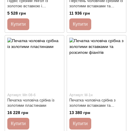
Підвіс срібний Янгол із
Перстень чоловічий срібний із
золотою вставкою і
золотими вставками та
невеликими білими цирконами
оніксом
5 528 грн
11 936 грн
Купити
Купити
Артикул: Мп 08-6
Артикул: М-1н
Печатка чоловіча срібна із
Печатка чоловіча срібна з
золотими пластинами
золотими вставками та
розсипом фіанітів
16 228 грн
13 380 грн
Купити
Купити