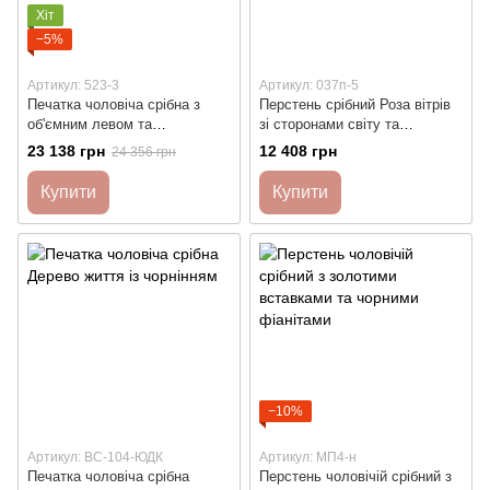
Хіт
−5%
Артикул: 523-3
Артикул: 037п-5
Печатка чоловіча срібна з
Перстень срібний Роза вітрів
об'ємним левом та
зі сторонами світу та
орнаментом
фіанітами чоловічий
23 138 грн
12 408 грн
24 356 грн
Купити
Купити
−10%
Артикул: ВС-104-ЮДК
Артикул: МП4-н
Печатка чоловіча срібна
Перстень чоловічій срібний з