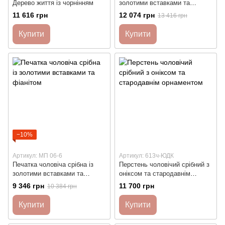
Дерево життя із чорнінням
золотими вставками та
чорними фіанітами
11 616 грн
12 074 грн
13 416 грн
Купити
Купити
−10%
Артикул: МП 06-6
Артикул: 613ч-ЮДК
Печатка чоловіча срібна із
Перстень чоловічий срібний з
золотими вставками та
оніксом та стародавнім
фіанітом
орнаментом
9 346 грн
11 700 грн
10 384 грн
Купити
Купити