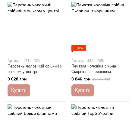
−10%
Артикул: 171ч-ЮДК
Артикул: 448ч-ЮДК
Перстень чоловічий срібний з
Печатка чоловіча срібна
оніксом у центрі
Скорпіон із чорнінням
9 028 грн
9 846 грн
10 940 грн
Купити
Купити