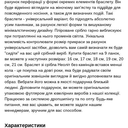
рахунок перфорації у формі окремих елементів браслету. Він
буде відмінно віглядати на жіночому зап'ястку та піддійде для
повсякденного носіння, а також для визначних подій. Такі
браслети - універсальний варіант, бо підходять абсолютно
усим панянкам, за рахунок легкої форми та вишуканому
мінімалстичному дизайну. Пліроване срібло гарно виблискуює
при потраплянні на нього променів світла. Унікальна
можливість контролювати розмір прикраси за рахунок
універсальної застібки, дозволить вам самій визначати як буде
"сидіти" на вас цей срібний виріб. Купити браслет на 9 ланок,
ви можете у наступних розмірах: 16 см, 17 см, 18 см, 19 см, 20
см, 21 см. Браслет зі срібла Неоліт без камінців-вставок менші
кола - це покупка на довгі роки, яка буде радувати своїм
оригінальним зовнішнім виглядом й вигідно доповнювати ваш
образ. Вибрати його можна в якості подарунка близькій
людині. Доповнити подарунок, ви можете оригінальною
упаковкою футляром для ювелірних виробів з нашої колекції.
Працюємо за системою дропшипінгу та по опту. Будь-яке
питання, яке вас цікавить, ви можете задати нашим
менеджерам, зручним для вас способом.
Характеристики