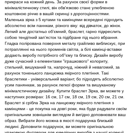
прикраси на кожний день. За рахунок своєї форми в
мінімалістичному стилі, він обв'язково станє улюбленою
коштовною річчю в вашій скринці з дорогоцінностями.
Маленька зірка з 5 кутами та камінцями всередені підходить
абсолютно всім паннкам, різного віку: від дівчаток, до жінок.
Легкий але достатньо об'ємний, браслет, гарно підкреслить
собою тендітний зап'ясток та підібране під нього вбрання.
Гладка полірована поверхня металу грайливо виблискує, при
потраплянні на нього променів світла, а білі камінці-вставки
додають виробу потрібного об"єму та блиску. Дизайн виробу
дуже сучасний з елементами "іграшкового" колориту,
стильний, вишуканий та, напрочуд, ніжний й невагомий, за
рахунок тоненького ланцюжка якірного плетіння. Такі
браслетики - універсальний варіант, бо підходять абсолютно
усим панянкам, за рахунок легкої форми та вишуканому
мінімалстичному дизайну. Купити браслет Зірка, ви можете у
наступних розмірах: 16 см, 17 см, 18 см, 19 см, 20 см, 21 см.
Браслет зі срібла Зірка на ланцюжку якірного плетіння з
камінцями - це покупка на довгі роки, яка буде радувати своїм
оригінальним зовнішнім виглядом й вигідно доповнювати ваш
образ. Вибрати його можна в якості подарунка близькій
людині. Доповнити подарунок, ви можете оригінальною
упаковкою футляром для ювелірних виробів з нашої колекції.