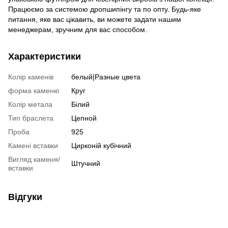
Працюємо за системою дропшипінгу та по опту. Будь-яке
питання, яке вас цікавить, ви можете задати нашим
менеджерам, зручним для вас способом.
Характеристики
Колір каменів
белый|Разные цвета
форма каменю
Круг
Колір метала
Білий
Тип браслета
Цепной
Проба
925
Камені вставки
Цирконій кубічний
Вигляд каменя/
Штучний
вставки
Відгуки