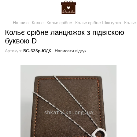
На шию
Кольє
Кольє срібне
Кольє срібне Шкатулка
Кольє 
Кольє срібне ланцюжок з підвіскою
буквою D
Артикул:
ВС-635р-ЮДК
Написати відгук