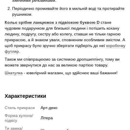
хімічними речовинами.
Періодично промивайте його в мильній воді та протирайте
рушником.
Кольє срібне ланцюжок з підвіскою буквою D
стане
чудовим подарунком для близької людини і потішить кохану
людину, подругу, сестру або колегу, ставши не тільки гарною
прикрасою, а й знаком уваги, сповненим особливим змістом. А
щоб прикрасу було зручно зберігати підберіть до неї
коробочку
футляр
.
Також ми співпрацюємо за системою дропшиппінгу, тому ви
можете звернутися до нас за великою партією товару.
Шкатулка
- ювелірний магазин, що здійснює ваші бажання!
Характеристики
Стиль прикраси
Арт-деко
Форма кулона/
Літера
підвісу
Ти замка/