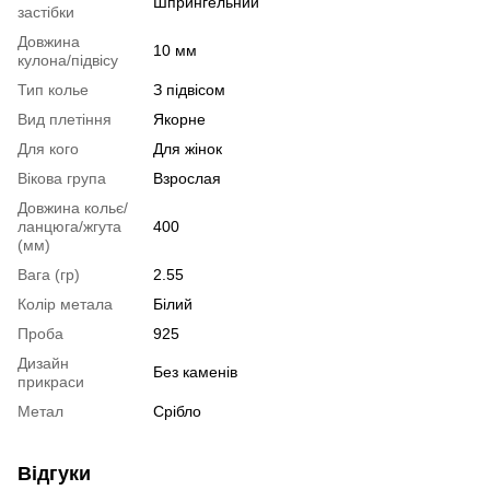
Шпрингельний
застібки
Довжина
10 мм
кулона/підвісу
Тип колье
З підвісом
Вид плетіння
Якорне
Для кого
Для жінок
Вікова група
Взрослая
Довжина кольє/
ланцюга/жгута
400
(мм)
Вага (гр)
2.55
Колір метала
Білий
Проба
925
Дизайн
Без каменів
прикраси
Метал
Срібло
Відгуки