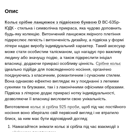
Опис
Кольє срібне ланцюжок з підвіскою буквою D
ВС-635р-
ЮДК - стильна і символічна прикраса, яка чудово доповнить
будь-яку колекцію. Витончений ланцюжок якірного плетіння
підкреслює легкість і витонченість дизайну, а підвіска у формі
літери надає виробу індивідуальний характер. Такий аксесуар
може стати особистим талісманом, що нагадує про важливу
людину або значущу подію, а також підкреслити ініціал
власниці, додаючи прикрасі особливу цінність.
Срібне кольє
ідеально підійде для повсякденного носіння, органічно
поєднуючись з класичним, романтичним і сучасним стилем.
Вона однаково ефектно виглядає як у поєднанні з легкими
сукнями та блузками, так і з лаконічними офісними образами.
Підвіска з літерою додає прикрасі нотку індивідуальності,
дозволяючи її власниці висловити свою унікальність.
Виготовлене
кольє зі срібла 925 проби
, щоб під час постійного
носіння воно зберігало свій первісний вигляд і не втратило
блиск, за ним має бути відповідний догляд:
Намагайтеся знімати кольє зі срібла під час взаємодії з