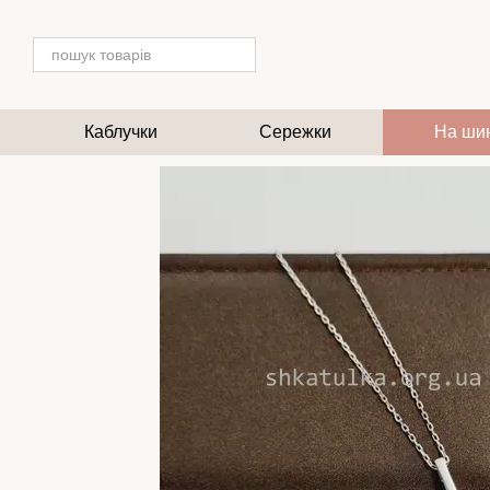
Перейти до основного контенту
Каблучки
Сережки
На ши