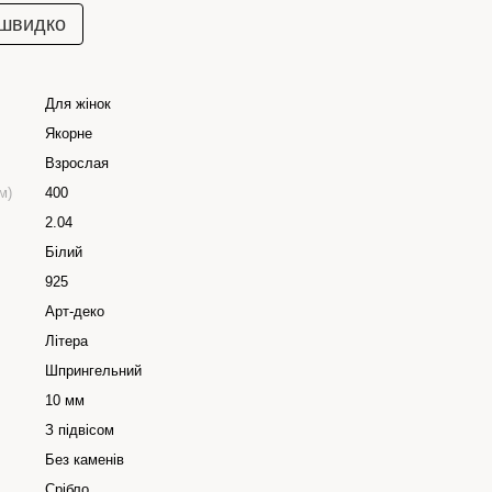
 швидко
Для жінок
Якорне
Взрослая
м)
400
2.04
Білий
925
Арт-деко
Літера
Шпрингельний
10 мм
З підвісом
Без каменів
Срібло