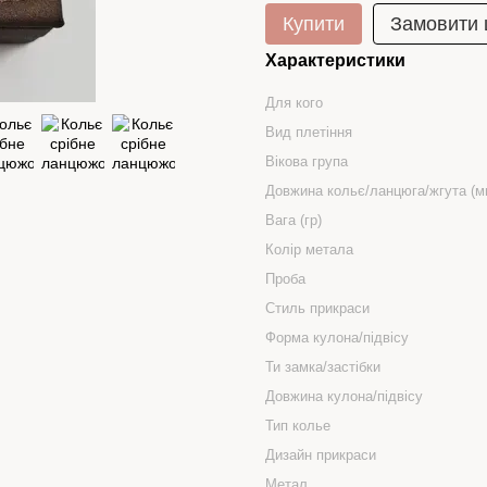
Купити
Замовити
Характеристики
Для кого
Вид плетіння
Вікова група
Довжина кольє/ланцюга/жгута (м
Вага (гр)
Колір метала
Проба
Стиль прикраси
Форма кулона/підвісу
Ти замка/застібки
Довжина кулона/підвісу
Тип колье
Дизайн прикраси
Метал