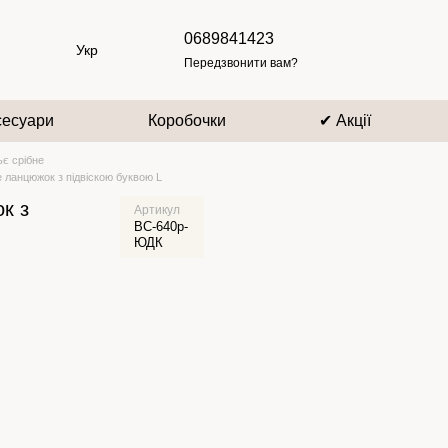
0689841423
Укр
Передзвонити вам?
сесуари
Коробочки
✔ Акції
ьє срібне
е ланцюжок з підвіскою буквою L
к з
Артикул
ВС-640р-
ЮДК