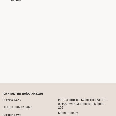
Контактна інформація
0689841423
м. Біла Церква, Київської області,
09100 вул. Сухоярська 16, офіс
Передзвонити вам?
102
Мапа проїзду
0689841423