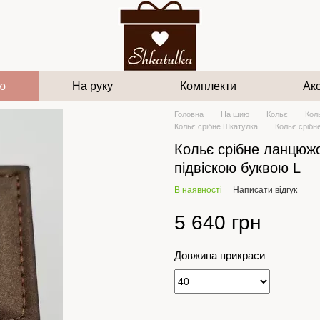
ю
На руку
Комплекти
Ак
Головна
На шию
Кольє
Кол
Кольє срібне Шкатулка
Кольє срібн
Кольє срібне ланцюжо
підвіскою буквою L
В наявності
Написати відгук
5 640 грн
Довжина прикраси