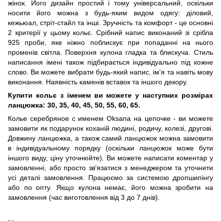
жінок. Його дизайн простий і тому універсальний, оскільки
носити його можна з будь-яким видом одягу: діловий,
кежьюал, стріт-стайл та інші. Зручність та комфорт - це основні
2 критерії у цьому кольє. Срібний напис виконаний зі срібла
925 проби, яке ніжно поблискує при попаданні на нього
променів світла. Поверхня кулона гладка та блискуча. Стиль
написання імені також підбирається індивідуально під кожне
слово. Ви можете вибрати будь-який напис, ім'я та навіть мову
виконання. Наявність каменів вставок та іншого декору.
Купити кольє з іменем ви можете у наступних розмірах
ланцюжка: 30, 35, 40, 45, 50, 55, 60, 65.
Колье серебряное с именем Oksana на цепочке - ви можете
замовити як подарунок коханій людині, родичу, колезі, другові.
Довжину ланцюжка, а також самий ланцюжок можна замовити
в індивідуальному порядку (оскільки ланцюжок може бути
іншого виду, ціну уточнюйте). Ви можете написати коментар у
замовленні, або просто зв'язатися з менеджером та уточнити
усі деталі замовлення. Працюємо за системою дропшипінгу
або по опту. Якщо кулона немає, його можна зробити на
замовлення (час виготовлення від 3 до 7 днів).