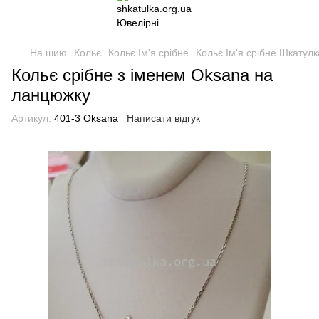
На шию
Кольє
Кольє Ім'я срібне
Кольє Ім'я срібне Шкатулк
Кольє срібне з іменем Oksana на
ланцюжку
Артикул:
401-3 Oksana
Написати відгук