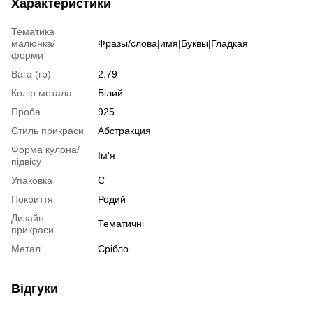
Характеристики
Тематика
малюнка/
Фразы/слова|имя|Буквы|Гладкая
форми
Вага (гр)
2.79
Колір метала
Білий
Проба
925
Стиль прикраси
Абстракция
Форма кулона/
Ім'я
підвісу
Упаковка
Є
Покриття
Родий
Дизайн
Тематичні
прикраси
Метал
Срібло
Відгуки