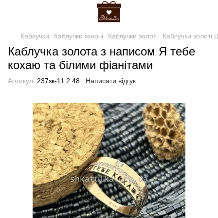
Каблучки
Каблучки жіночі
Каблучки золоті
Каблучки золоті 
Каблучка золота з написом Я тебе
кохаю та білими фіанітами
Артикул:
237зк-11 2.48
Написати відгук