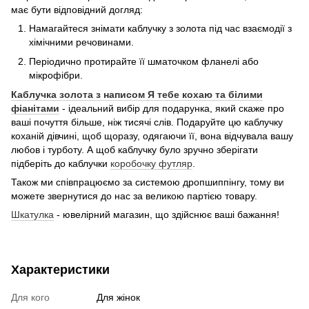
має бути відповідний догляд:
Намагайтеся знімати каблучку з золота під час взаємодії з
хімічними речовинами.
Періодично протирайте її шматочком фланелі або
мікрофібри.
Каблучка золота з написом Я тебе кохаю та білими
фіанітами
- ідеальний вибір для подарунка, який скаже про
ваші почуття більше, ніж тисячі слів. Подаруйте цю каблучку
коханій дівчині, щоб щоразу, одягаючи її, вона відчувала вашу
любов і турботу. А щоб каблучку було зручно зберігати
підберіть до каблучки
коробочку футляр
.
Також ми співпрацюємо за системою дропшиппінгу, тому ви
можете звернутися до нас за великою партією товару.
Шкатулка
- ювелірний магазин, що здійснює ваші бажання!
Характеристики
Для кого
Для жінок