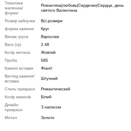
Тематика
Романтика|любовь|Сердечко|Сердце, день
малюнка/
святого Валентина
форми
Розмір каблучки
Всі розміри
форма каменю
Круг
Вікова група
Взрослая
Вага (гр)
2.48
Колір метала
Жовтий
Проба
585
Камені вставки
Фіаніт
Вигляд каменя/
Штучний
вставки
Стиль прикраси
Романтический
Колір каменів
Білий
Дизайн
З написом
прикраси
Метал
Золото