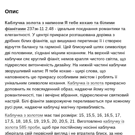
Опис
Каблучка золота з написом Я тебе кохаю та білими
фіанітами
237зк-11 2.48 - ідеальне поєднання романтики та
елегантності. У центрі прикраси розташована доріжка з
дрібних білих фіанітів, що вишукано перетинає її і створює
відчуття балансу та гармонії. Цей блискучий шлях символізує
дві половинки, з'єднані міцним коханням. На верхній частині
каблучки сяє круглий фіаніт, немов крапля чистого світла, що
підкреслює витонченість дизайну. На нижній частині каблучки
зворушливий напис Я тебе кохаю - щирі слова, що
наповнюють цю прикрасу особливим змістом і роблять її
унікальним символом кохання.
Каблучка із золота
прекрасно
доповнить як повсякденний образ, надаючи йому нотку
романтичності, так і вечірнє вбрання, підкреслюючи святковий
настрій. Білі фіаніти заворожуюче переливаються при кожному
русі руки, надаючи каблучці магічну привабливість.
Каблучка з золотом
має такі розміри: 15, 15,5, 16, 16,5, 17,
17,5, 18, 18,5, 19, 19,5, 20, 20,5, 21. Виготовлено
каблучку із
золота 585 проби
, щоб при постійному носінні каблучка
зберігала свій первісний вигляд і не втратила блиск, за нею