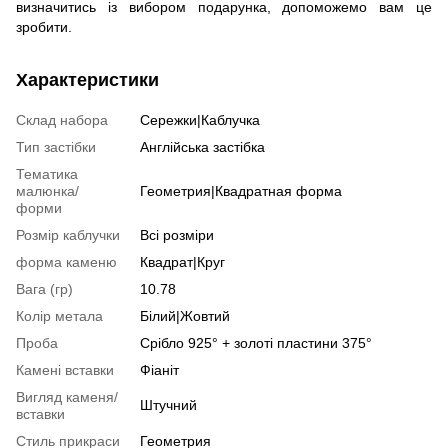
визначитись із вибором подарунка, допоможемо вам це
зробити.
Характеристики
Склад набора
Сережки|Каблучка
Тип застібки
Англійська застібка
Тематика
малюнка/
Геометрия|Квадратная форма
форми
Розмір каблучки
Всі розміри
форма каменю
Квадрат|Круг
Вага (гр)
10.78
Колір метала
Білий|Жовтий
Проба
Срібло 925° + золоті пластини 375°
Камені вставки
Фіаніт
Вигляд каменя/
Штучний
вставки
Стиль прикраси
Геометрия