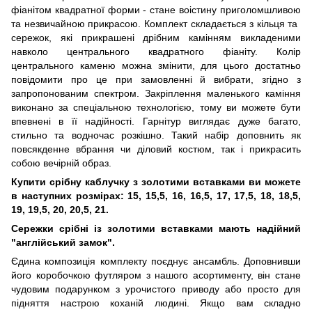
фіанітом квадратної форми - стане воістину приголомшливою
та незвичайною прикрасою. Комплект складається з кільця та ​​
сережок, які прикрашені дрібним камінням викладеними
навколо центрального квадратного фіаніту. Колір
центрального каменю можна змінити, для цього достатньо
повідомити про це при замовленні й вибрати, згідно з
запропонованим спектром. Закріплення маленького каміння
виконано за спеціальною технологією, тому ви можете бути
впевнені в її надійності. Гарнітур виглядає дуже багато,
стильно та водночас розкішно. Такий набір доповнить як
повсякденне вбрання чи діловий костюм, так і прикрасить
собою вечірній образ.
Купити срібну каблучку з золотими вставками ви можете
в наступних розмірах: 15, 15,5, 16, 16,5, 17, 17,5, 18, 18,5,
19, 19,5, 20, 20,5, 21.
Сережки срібні із золотими вставками мають надійний
"англійський замок".
Єдина композиція комплекту поєднує ансамбль. Доповнивши
його коробочкою футляром з нашого асортименту, він стане
чудовим подарунком з урочистого приводу або просто для
підняття настрою коханій людині. Якщо вам складно