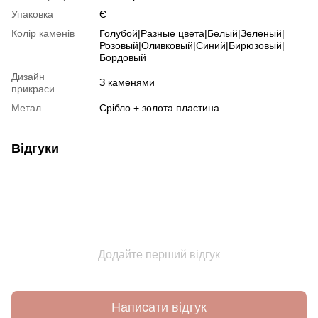
Упаковка
Є
Колір каменів
Голубой|Разные цвета|Белый|Зеленый|
Розовый|Оливковый|Синий|Бирюзовый|
Бордовый
Дизайн
З каменями
прикраси
Метал
Срібло + золота пластина
Відгуки
Додайте перший відгук
Написати відгук