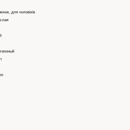
жінок, для чоловіків
слая
й
гиозный
т
ло