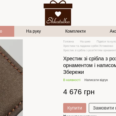
ю
На руку
Комплекти
Ак
Головна
На шию
Підвіси та кул
Хрестики та ладанки срібні Устименко
Хрестик зі срібла з розп'яттям орнамен
Хрестик зі срібла з ро
орнаментом і написом
Збережи
В наявності
Написати відгук
4 676 грн
Купити
Замовити