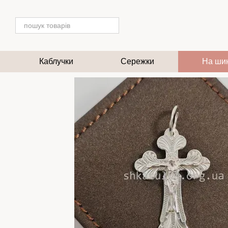
Перейти до основного контенту
Каблучки
Сережки
На ши