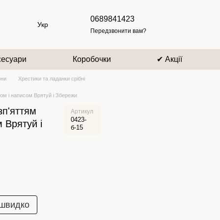
0689841423
Укр
Передзвонити вам?
сесуари
Коробочки
✔ Акції
они
Хрестики та ладанки срібні
том і написом Врятуй і Збережи
зп'яттям
Артикул
0423-
 Врятуй і
б-15
 швидко