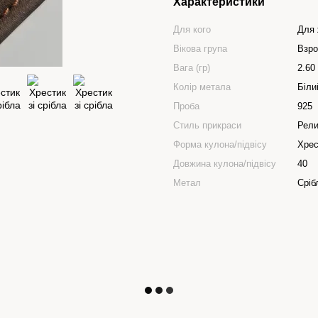
Характеристики
Для кого
Для 
Вікова група
Взро
Вага (гр)
2.60
Колір метала
Біли
Проба
925
Стиль прикраси
Рели
Форма кулона/підвісу
Хрес
Довжина кулона/підвісу
40
Метал
Сріб