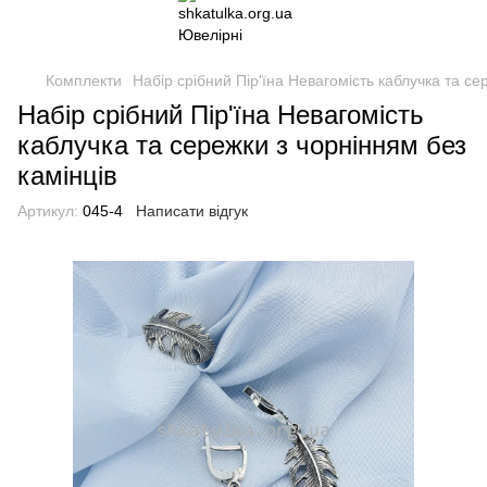
Комплекти
Набір срібний Пір'їна Невагомість каблучка та се
Набір срібний Пір'їна Невагомість
каблучка та сережки з чорнінням без
камінців
Артикул:
045-4
Написати відгук