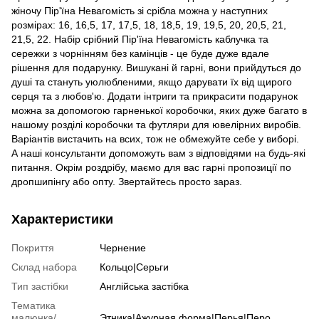
жіночу Пір'їна Невагомість зі срібла можна у наступних
розмірах: 16, 16,5, 17, 17,5, 18, 18,5, 19, 19,5, 20, 20,5, 21,
21,5, 22. Набір срібний Пір'їна Невагомість каблучка та
сережки з чорнінням без камінців - це буде дуже вдале
рішення для подарунку. Вишукані й гарні, вони прийдуться до
душі та стануть уюлюбленими, якщо дарувати їх від щирого
серця та з любов'ю. Додати інтриги та прикрасити подарунок
можна за допомогою гарненької коробочки, яких дуже багато в
нашому розділі коробочки та футляри для ювелірних виробів.
Варіантів вистачить на всих, тож не обмежуйте себе у виборі.
А наші консультанти допоможуть вам з відповідями на будь-які
питання. Окрім роздрібу, маємо для вас гарні пропозиції по
дропшипінгу або опту. Звертайтесь просто зараз.
Характеристики
Покриття
Чернение
Склад набора
Кольцо|Серьги
Тип застібки
Англійська застібка
Тематика
малюнка/
Этника|Ажурная форма|Перья|Перо