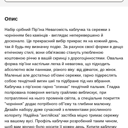
Опис
Набір срібний Пір'їна Невагомість каблучка та сережки з
чорнінням без камінців - виглядає неперевершено й
досконало. Це прекрасний вибір прикрас як на кожний день,
так й будь-яку визначну подію. За рахунок своєї форми в дещо
етнічному стилі, вони обв'язково стануть улюбленою
коштовною річчю в вашій скринці з дорогоцінностями. Овальна
форма пір'їни настільки легка й невагома, що підходить
абсолютно всім паннкам, різного віку: від дівчаток, до жінок.
Маленькі але достатньо об'ємні сережки, гарно підкреслять
собою тендітний вигин шиї та підібране під них вбрання.
Каблучка з пір'єною гарно "огинає" тендітний пальчик. Гладка
полірована поверхня металу грайливо виблискує, при
потраплянні на нього променів світла, а спеціальне покриття
"чорніння" додає потрібного об"єму та глибини малюнку.
Дизайн набору дуже сучасний з елементами рослинного
колориту. Надійна "англійска" застібка міцно тримає сережку
на вашому вусі. Профіль каблучки розробений таким чином,
щоб вам зручно було носити її кожен день. Купити каблучку