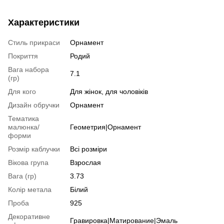
Характеристики
Стиль прикраси
Орнамент
Покриття
Родий
Вага набора
7.1
(гр)
Для кого
Для жінок, для чоловіків
Дизайн обручки
Орнамент
Тематика
малюнка/
Геометрия|Орнамент
форми
Розмір каблучки
Всі розміри
Вікова група
Взрослая
Вага (гр)
3.73
Колір метала
Білий
Проба
925
Декоративне
Гравировка|Матирование|Эмаль