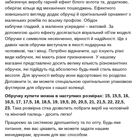
забезпечує виробу гарний ефект білого золота та, додатково,
оберігає кільце від механічних пошкоджень. Ефектного
зовнішнього вигляду додає обручці й оригінальний орнамент з
маленьких ромбів по всьому профілю. Обідок
каблучки гладкий, а малюнок усередині – матовий. За
допомогою цього ефекту досягається візуальний об'єм моделі.
Обручки є символом нескінченно, вірності й надійності. Ще з
давніх часів обручки виступали в якості подарунка як
чоловікові, так і жінці. Потрібно відзначити, що існують різні
види каблучок, які мають різне призначення. У нашому
магазині представлено досить велику кількість різноманітних
обручок, які підійдуть під абсолютно будь-який стиль вашого
весілля. Для зручності вибору вони відсортовані по розділах.
Доповнити їх, ви можете спеціальною оригінальною упаковкою
футляром для обручок з нашої колекції.
Обручку купити можна в наступних розмірах: 15, 15,5, 16,
16,5, 17, 17,5, 18, 18,5, 19, 19,5, 20, 20,5, 21, 21,5, 22, 22,5,
23.
Така розмірна сітка дозволить побрати виріб на чоловічий
та жіночий палець - досить легко!
Працюємо за системою дропшипінгу та по опту. Будь-яке
питання, яке вас цікавить, ви можете задати нашим
менеджерам, зручним для вас способом.