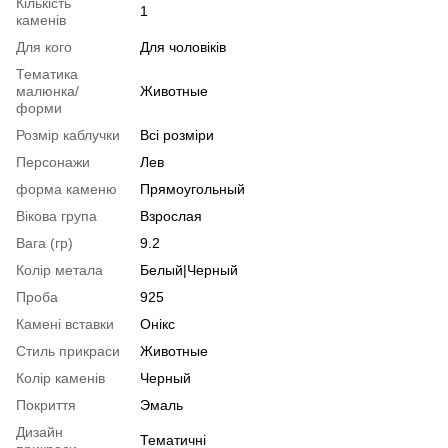
Кількість
1
каменів
Для кого
Для чоловіків
Тематика
малюнка/
Животные
форми
Розмір каблучки
Всі розміри
Персонажи
Лев
форма каменю
Прямоугольный
Вікова група
Взрослая
Вага (гр)
9.2
Колір метала
Белый|Черный
Проба
925
Камені вставки
Онікс
Стиль прикраси
Животные
Колір каменів
Черный
Покриття
Эмаль
Дизайн
Тематичні