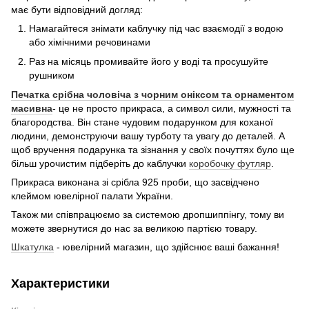
має бути відповідний догляд:
Намагайтеся знімати каблучку під час взаємодії з водою
або хімічними речовинами
Раз на місяць промивайте його у воді та просушуйте
рушником
Печатка срібна чоловіча з чорним оніксом та орнаментом
масивна
- це не просто прикраса, а символ сили, мужності та
благородства. Він стане чудовим подарунком для коханої
людини, демонструючи вашу турботу та увагу до деталей. А
щоб вручення подарунка та зізнання у своїх почуттях було ще
більш урочистим підберіть до каблучки
коробочку футляр
.
Прикраса виконана зі срібла 925 проби, що засвідчено
клеймом ювелірної палати України.
Також ми співпрацюємо за системою дропшиппінгу, тому ви
можете звернутися до нас за великою партією товару.
Шкатулка
- ювелірний магазин, що здійснює ваші бажання!
Характеристики