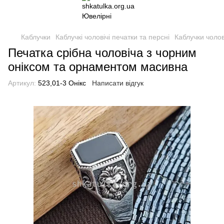
Каблучки
Каблучкі чоловічі печатки та персні
Каблучки чолові
Печатка срібна чоловіча з чорним
оніксом та орнаментом масивна
Артикул:
523,01-3 Онікс
Написати відгук