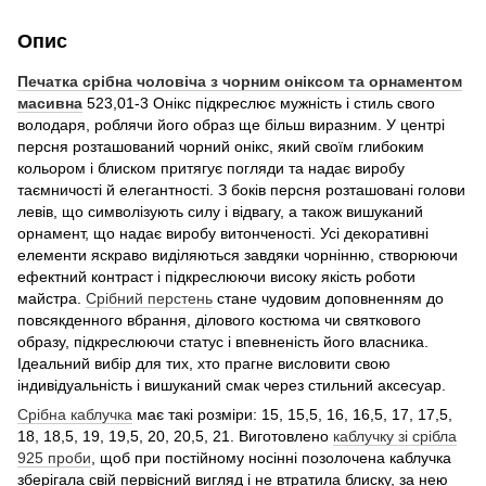
Опис
Печатка срібна чоловіча з чорним оніксом та орнаментом
масивна
523,01-3 Онікс підкреслює мужність і стиль свого
володаря, роблячи його образ ще більш виразним. У центрі
персня розташований чорний онікс, який своїм глибоким
кольором і блиском притягує погляди та надає виробу
таємничості й елегантності. З боків персня розташовані голови
левів, що символізують силу і відвагу, а також вишуканий
орнамент, що надає виробу витонченості. Усі декоративні
елементи яскраво виділяються завдяки чорнінню, створюючи
ефектний контраст і підкреслюючи високу якість роботи
майстра.
Срібний п
ерстень
стане чудовим доповненням до
повсякденного вбрання, ділового костюма чи святкового
образу, підкреслюючи статус і впевненість його власника.
Ідеальний вибір для тих, хто прагне висловити свою
індивідуальність і вишуканий смак через стильний аксесуар.
Срібна каблучка
має такі розміри: 15, 15,5, 16, 16,5, 17, 17,5,
18, 18,5, 19, 19,5, 20, 20,5, 21. Виготовлено
каблучку зі срібла
925 проби
, щоб при постійному носінні позолочена каблучка
зберігала свій первісний вигляд і не втратила блиску, за нею