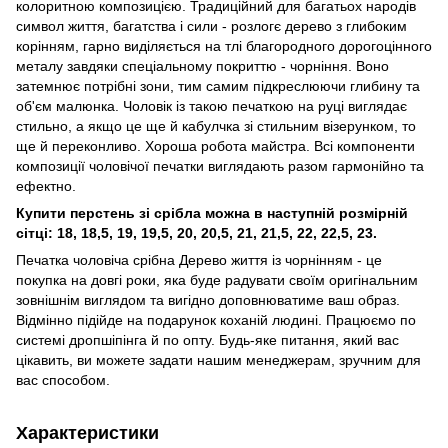
колоритною композицією. Традиційний для багатьох народів
символ життя, багатства і сили - розлогє дерево з глибоким
корінням, гарно виділяється на тлі благородного дорогоцінного
металу завдяки спеціальному покриттю - чорніння. Воно
затемнює потрібні зони, тим самим підкреслюючи глибину та
об'єм малюнка. Чоловік із такою печаткою на руці виглядає
стильно, а якщо це ще й кабулчка зі стильним візерунком, то
ще й переконливо. Хороша робота майстра. Всі компоненти
композиції чоловічої печатки виглядають разом гармонійно та
ефектно.
Купити перстень зі срібла можна в наступній розмірній
сітці: 18, 18,5, 19, 19,5, 20, 20,5, 21, 21,5, 22, 22,5, 23.
Печатка чоловіча срібна Дерево життя із чорнінням - це
покупка на довгі роки, яка буде радувати своїм оригінальним
зовнішнім виглядом та вигідно доповнюватиме ваш образ.
Відмінно підійде на подарунок коханій людині. Працюємо по
системі дропшіпінга й по опту. Будь-яке питання, який вас
цікавить, ви можете задати нашим менеджерам, зручним для
вас способом.
Характеристики