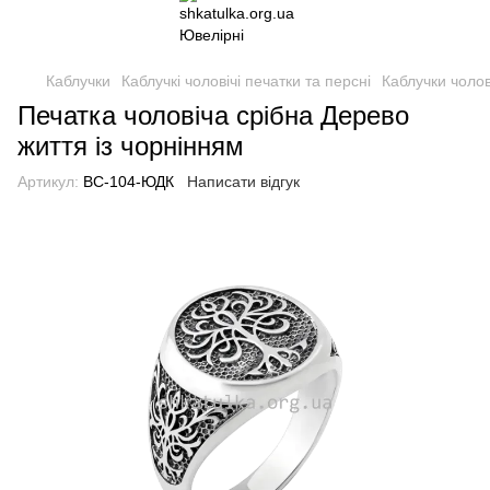
Каблучки
Каблучкі чоловічі печатки та персні
Каблучки чолові
Печатка чоловіча срібна Дерево
життя із чорнінням
Артикул:
ВС-104-ЮДК
Написати відгук