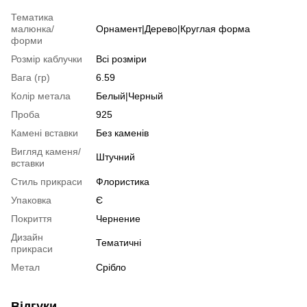
Тематика
малюнка/
Орнамент|Дерево|Круглая форма
форми
Розмір каблучки
Всі розміри
Вага (гр)
6.59
Колір метала
Белый|Черный
Проба
925
Камені вставки
Без каменів
Вигляд каменя/
Штучний
вставки
Стиль прикраси
Флористика
Упаковка
Є
Покриття
Чернение
Дизайн
Тематичні
прикраси
Метал
Срібло
Відгуки