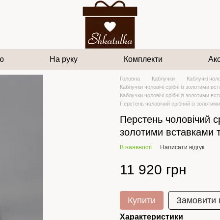
ю
На руку
Комплекти
Ак
Головна
Каблучки
Каблучкі чоло
Каблучки чоловічі срібні із золотими вс
Каблучки чоловічі срібні із золотими в
Перстень чоловічий срібний із золотим
Перстень чоловічий ср
золотими вставками т
В наявності
Написати відгук
11 920 грн
Купити
Замовити
Характеристики