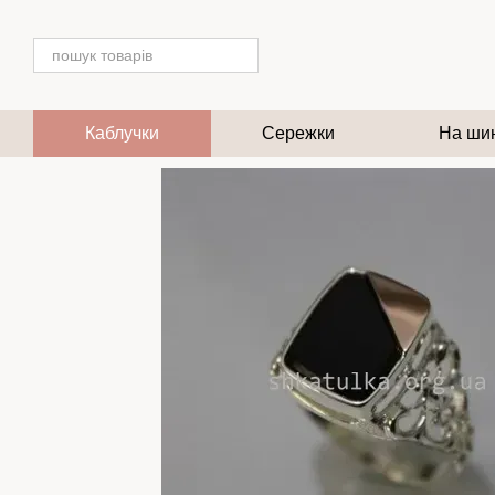
Перейти до основного контенту
Каблучки
Сережки
На ши