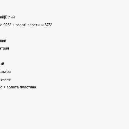
ий|Білий
о 925° + золоті пластини 375°
с
ний
етрия
ый
озміри
менями
ло + золота пластина