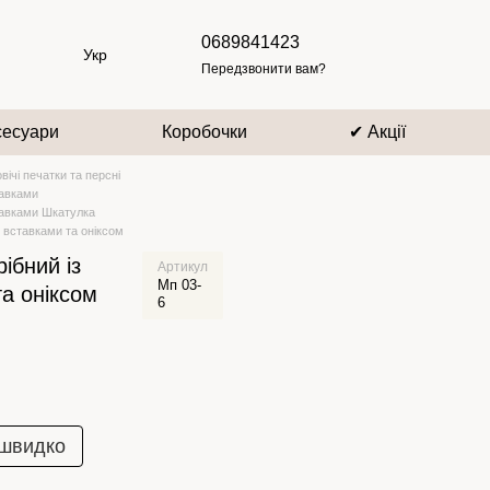
0689841423
Укр
Передзвонити вам?
сесуари
Коробочки
✔ Акції
вічі печатки та персні
тавками
ставками Шкатулка
и вставками та оніксом
ібний із
Артикул
Мп 03-
а оніксом
6
 швидко