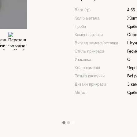
Вага (гр)
4.65
Колір метала
Жовт
Проба
Срібл
Камені вставки
Онік
Вигляд каменя/вставки
Штуч
Стиль прикраси
Геом
Упаковка
Є
Колір каменів
Черн
Розмір каблучки
Всі р
Дизайн прикраси
З ка
Метал
Сріб