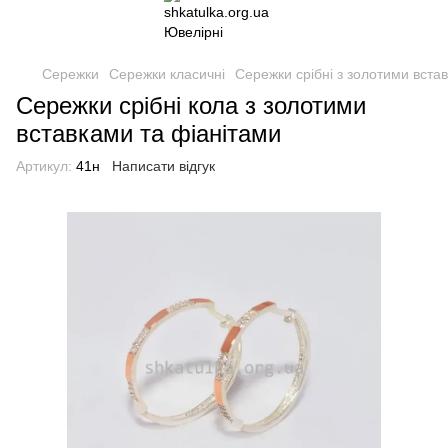
Сережки
Сережки класичні
Сережки срібні з золотими вста
Сережки срібні кола з золотими
вставками та фіанітами
Артикул:
41н
Написати відгук