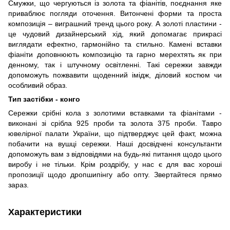
Смужки, що чергуються із золота та фіанітів, поєднання яке
приваблює погляди оточення. Витончені форми та проста
композиція – виграшний тренд цього року. А золоті пластини -
це чудовий дизайнерський хід, який допомагає прикрасі
виглядати ефектно, гармонійно та стильно. Камені вставки
фіаніти доповнюють композицію та гарно мерехтять як при
денному, так і штучному освітленні. Такі сережки завжди
допоможуть пожвавити щоденний імідж, діловий костюм чи
особливий образ.
Тип застібки - конго
Сережки срібні кола з золотими вставками та фіанітами -
виконані зі срібла 925 проби та золота 375 проби. Тавро
ювелірної палати України, що підтверджує цей факт, можна
побачити на вушці сережки. Наші досвідчені консультанти
допоможуть вам з відповідями на будь-які питання щодо цього
виробу і не тільки. Крім роздрібу, у нас є для вас хороші
пропозиції щодо дропшипінгу або опту. Звертайтеся прямо
зараз.
Характеристики