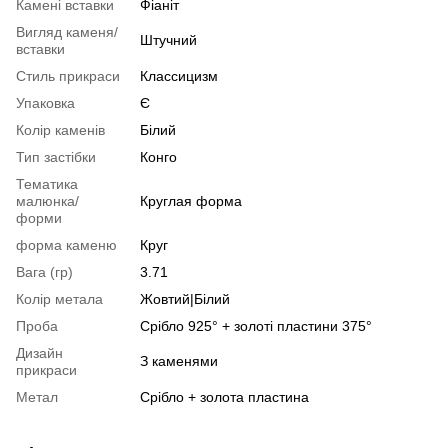
Камені вставки
Фіаніт
Вигляд каменя/
Штучний
вставки
Стиль прикраси
Классицизм
Упаковка
Є
Колір каменів
Білий
Тип застібки
Конго
Тематика
малюнка/
Круглая форма
форми
форма каменю
Круг
Вага (гр)
3.71
Колір метала
Жовтий|Білий
Проба
Срібло 925° + золоті пластини 375°
Дизайн
З каменями
прикраси
Метал
Срібло + золота пластина