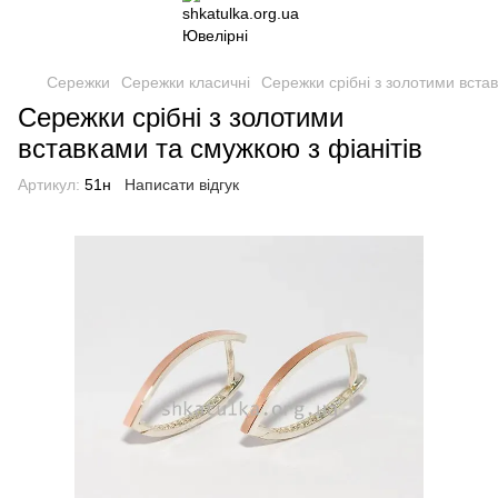
Сережки
Сережки класичні
Сережки срібні з золотими вста
Сережки срібні з золотими
вставками та смужкою з фіанітів
Артикул:
51н
Написати відгук