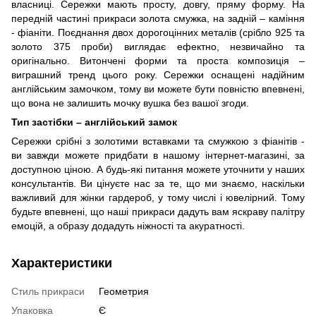
власниці. Сережки мають просту, довгу, пряму форму. На
передній частині прикраси золота смужка, на задній – каміння
- фіаніти. Поєднання двох дорогоцінних металів (срібло 925 та
золото 375 проби) виглядає ефектно, незвичайно та
оригінально. Витончені форми та проста композиція –
виграшний тренд цього року. Сережки оснащені надійним
англійським замочком, тому ви можете бути повністю впевнені,
що вона не залишить мочку вушка без вашої згоди.
Тип застібки – англійський замок
Сережки срібні з золотими вставками та смужкою з фіанітів -
ви завжди можете придбати в нашому інтернет-магазині, за
доступною ціною. А будь-які питання можете уточнити у наших
консультантів. Ви цінуєте нас за те, що ми знаємо, наскільки
важливий для жінки гардероб, у тому числі і ювелірний. Тому
будьте впевнені, що наші прикраси дадуть вам яскраву палітру
емоцій, а образу додадуть ніжності та акуратності.
Характеристики
Стиль прикраси
Геометрия
Упаковка
Є