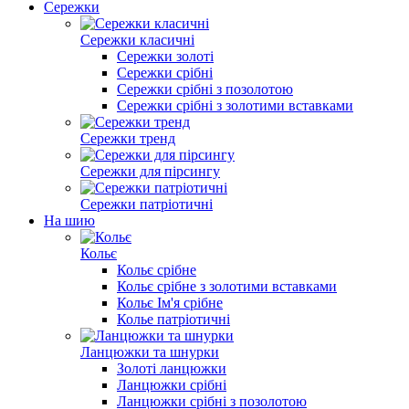
Сережки
Сережки класичні
Сережки золоті
Сережки срібні
Сережки срібні з позолотою
Сережки срібні з золотими вставками
Сережки тренд
Сережки для пірсингу
Сережки патріотичні
На шию
Кольє
Кольє срібне
Кольє срібне з золотими вставками
Кольє Ім'я срібне
Колье патріотичні
Ланцюжки та шнурки
Золоті ланцюжки
Ланцюжки срібні
Ланцюжки срібні з позолотою