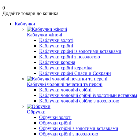
0
Додайте товари до кошика
Каблучки
Каблучки жіночі
Каблучки золоті
Каблучки срібні
Каблучки срібні із золотими вставками
Каблучки срібні з позолотою
Каблучки корона
Каблучки срібні кераміка
Каблучки срібні Спаси и Сохрани
Каблучкі чоловічі печатки та персні
Каблучки чоловічі срібні
Каблучки чоловічі срібні із золотими вставка
Каблучки чоловічі срібло з позолотою
Обручки
Обручки золоті
Обручки срібні
Обручки срібні з золотими вставками
Обручки срібні з позолотою