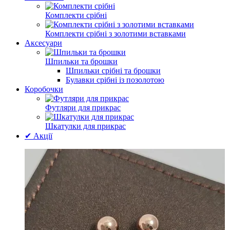
Комплекти срібні
Комплекти срібні з золотими вставками
Аксесуари
Шпильки та брошки
Шпильки срібні та брошки
Булавки срібні із позолотою
Коробочки
Футляри для прикрас
Шкатулки для прикрас
✔ Акції