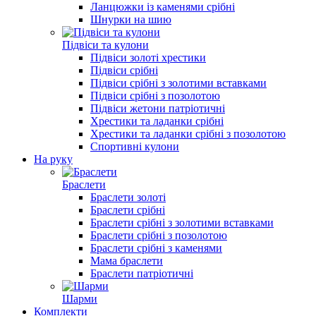
Ланцюжки із каменями срібні
Шнурки на шию
Підвіси та кулони
Підвіси золоті хрестики
Підвіси срібні
Підвіси срібні з золотими вставками
Підвіси срібні з позолотою
Підвіси жетони патріотичні
Хрестики та ладанки срібні
Хрестики та ладанки срібні з позолотою
Спортивні кулони
На руку
Браслети
Браслети золоті
Браслети срібні
Браслети срібні з золотими вставками
Браслети срібні з позолотою
Браслети срібні з каменями
Мама браслети
Браслети патріотичні
Шарми
Комплекти