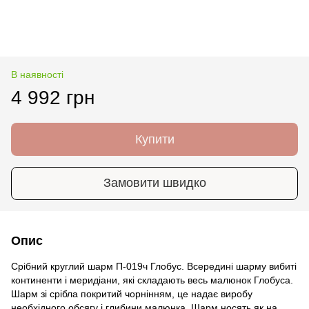
В наявності
4 992 грн
Купити
Замовити швидко
Опис
Срібний круглий шарм П-019ч Глобус. Всередині шарму вибиті
континенти і меридіани, які складають весь малюнок Глобуса.
Шарм зі срібла покритий чорнінням, це надає виробу
необхідного обсягу і глибини малюнка. Шарм носять як на