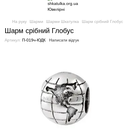
На руку
Шарми
Шарми Шкатулка
Шарм срібний Глобус
Шарм срібний Глобус
Артикул:
П-019ч-ЮДК
Написати відгук