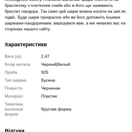
браслетику з плетінням снейк або ж його ще називають
браслет пандора. Так само цей шарм можна носити на шиї як
підвіс. Буде шарм прикрасою або ви його доповніть іншими
шармами-пандоринами, вирішувати вам, а ми чекаємо вас на
сторінках нашого сайту.
Характеристики
Вага (гр)
2.47
Колір метала
Черный|Белый
Проба
925
Тип шарма
Бусина
Покриття
Чернение
Матеріал
Пластик
Тематика
малюнка/
Круглая форма
форми
Відгуки