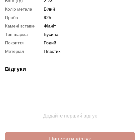
Вага (гр)
2.23
Колір метала
Білий
Проба
925
Камені вставки
Фіаніт
Тип шарма
Бусина
Покриття
Родий
Матеріал
Пластик
Відгуки
Додайте перший відгук
Написати відгук