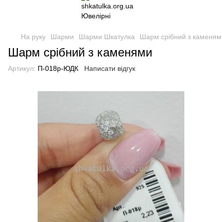
На руку
Шарми
Шарми Шкатулка
Шарм срібний з каменям
Шарм срібний з каменями
Артикул:
П-018р-ЮДК
Написати відгук