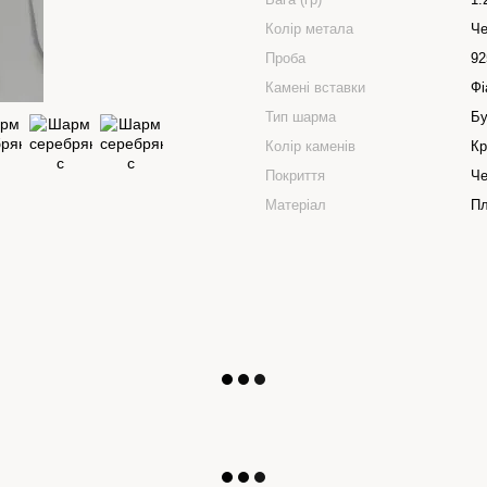
Колір метала
Че
Проба
92
Камені вставки
Фі
Тип шарма
Бу
Колір каменів
Кр
Покриття
Че
Матеріал
Пл