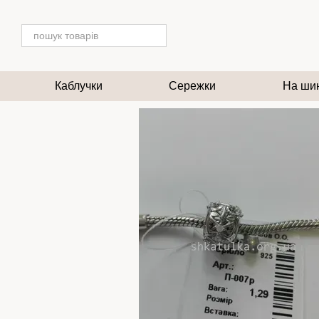
Перейти до основного контенту
Каблучки
Сережки
На ши