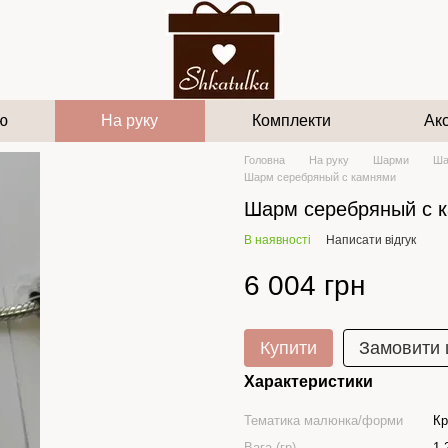
ю
На руку
Комплекти
Ак
Головна
На руку
Шарми
Ша
Шарм серебряный с камнями
Шарм серебряный с 
В наявності
Написати відгук
6 004 грн
Купити
Замовити
Характеристики
Тематика малюнка/форми
Кр
Вага (гр)
1.