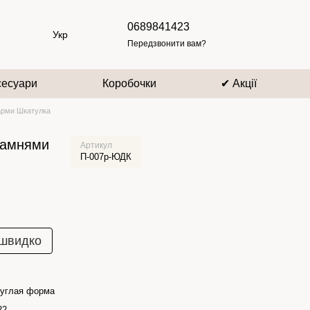
0689841423
Укр
Передзвонити вам?
сесуари
Коробочки
✔ Акції
рми Шкатулка
камнями
Артикул
П-007р-ЮДК
 швидко
углая форма
22