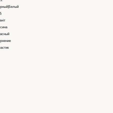
рный|Белый
5
аніт
сина
асный
рнение
астик