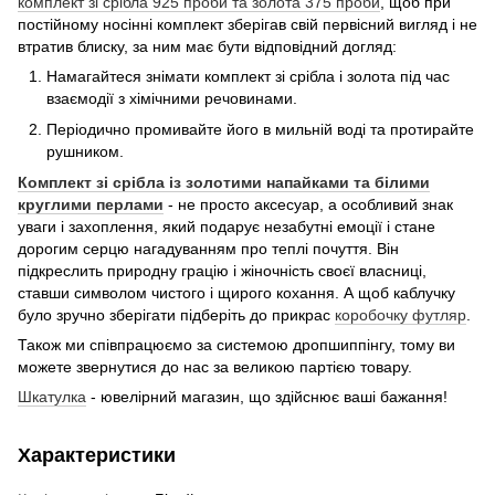
комплект зі срібла 925 проби та золота 375 проби
, щоб при
постійному носінні комплект зберігав свій первісний вигляд і не
втратив блиску, за ним має бути відповідний догляд:
Намагайтеся знімати комплект зі срібла і золота під час
взаємодії з хімічними речовинами.
Періодично промивайте його в мильній воді та протирайте
рушником.
Комплект зі срібла із золотими напайками та білими
круглими перлами
- не просто аксесуар, а особливий знак
уваги і захоплення, який подарує незабутні емоції і стане
дорогим серцю нагадуванням про теплі почуття. Він
підкреслить природну грацію і жіночність своєї власниці,
ставши символом чистого і щирого кохання. А щоб каблучку
було зручно зберігати підберіть до прикрас
коробочку футляр
.
Також ми співпрацюємо за системою дропшиппінгу, тому ви
можете звернутися до нас за великою партією товару.
Шкатулка
- ювелірний магазин, що здійснює ваші бажання!
Характеристики