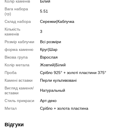
Колір каменів
Білий
Вага набора
5.51
(гр)
Склад набора
Сережки|Каблучка
Кількість
3
каменів
Розмір каблучки
Всі розміри
форма каменю
Круг|Шар
Вікова група
Взрослая
Колір метала
Жовтий|Білий
Проба
Срібло 925° + золоті пластини 375°
Камені вставки
Перли культивовані
Вигляд каменя/
Натуральный
вставки
Стиль прикраси
Арт-деко
Метал
Срібло + золота пластина
Відгуки