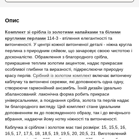
Опис
Комплект зі срібла із золотими напайками та білими
круглими перлами
114-3 - втілення елегантності та
витонченості. У центрі кожної витонченої деталі - ніжна кругла
перлина з природним сяйвом, що зачаровує своєю чистотою і
досконалістю. Обрамлення з благородного срібла,
прикрашене теплим золотим акцентом, надає прикрасам
особливої глибини та виразності, підкреслюючи природну
красу перлів.
Срібний із золотом комплект
включає витончену
каблучку та витончені сережки, які доповнюють одна одну,
створюючи гармонійний ансамбль. Їхній дизайн ідеально
збалансований: лаконічна форма робить прикраси
універсальними, а поєднання срібла, золота та перлів надає
їм благородного вигляду. Цей комплект стане ідеальним
доповненням як до повсякденного образу, так і до вечірнього
вбрання, надаючи йому нотку ніжності та витонченості.
Каблучка зі сріблом і золотом має такі розміри: 15, 15,5, 16,
16,5, 17, 17,5, 18, 18,5, 19, 19,5, 20, 20,5, 21. Виготовлений