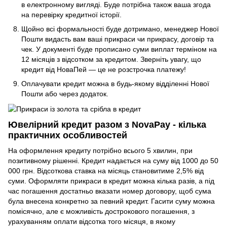
в електронному вигляді. Буде потрібна також ваша згода
на перевірку кредитної історії.
Щойно всі формальності буде дотримано, менеджер Нової
Пошти видасть вам ваші прикраси чи прикрасу, договір та
чек. У документі буде прописано суми виплат терміном на
12 місяців з відсотком за кредитом. Зверніть увагу, що
кредит від НоваПей — це не розстрочка платежу!
Оплачувати кредит можна в будь-якому відділенні Нової
Пошти або через додаток.
Ювелірний кредит разом з NovaPay - кілька
практичних особливостей
На оформлення кредиту потрібно всього 5 хвилин, при
позитивному рішенні. Кредит надається на суму від 1000 до 50
000 грн. Відсоткова ставка на місяць становитиме 2,5% від
суми. Оформляти прикраси в кредит можна кілька разів, а під
час погашення достатньо вказати номер договору, щоб сума
була внесена конкретно за певний кредит. Гасити суму можна
помісячно, але є можливість дострокового погашення, з
урахуванням оплати відсотка того місяця, в якому