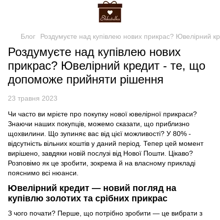
Блог
Роздумуєте над купівлею нових прикрас? Ювелірний к
Роздумуєте над купівлею нових
прикрас? Ювелірний кредит - те, що
допоможе прийняти рішення
23 травня 2023
Чи часто ви мрієте про покупку нової ювелірної прикраси?
Знаючи наших покупців, можемо сказати, що приблизно
щохвилини. Що зупиняє вас від цієї можливості? У 80% -
відсутність вільних коштів у даний період. Тепер цей момент
вирішено, завдяки новій послузі від Нової Пошти. Цікаво?
Розповімо як це зробити, зокрема й на власному прикладі
пояснимо всі нюанси.
Ювелірний кредит — новий погляд на
купівлю золотих та срібних прикрас
З чого почати? Перше, що потрібно зробити — це вибрати з