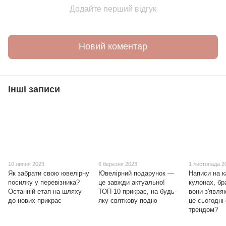
Додайте перший відгук
Новий коментар
Інші записи
10 липня 2023
6 березня 2023
1 листопада 2
Як забрати свою ювелірну
Ювелірний подарунок —
Написи на к
посилку у перевізника?
це завжди актуально!
кулонах, бр
Останній етап на шляху
ТОП-10 прикрас, на будь-
вони з'явля
до нових прикрас
яку святкову подію
це сьогодні
трендом?