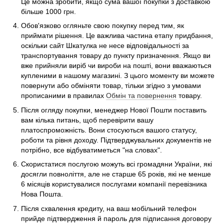
Це можна зробити, якщо сума вашої покупки з доставкою
більше 1000 грн.
Обов'язково огляньте свою покупку перед тим, як
приймати рішення. Це важлива частина етапу придбання,
оскільки сайт Шкатулка не несе відповідальності за
транспортування товару до пункту призначення. Якщо ви
вже прийняли виріб чи вироби на пошті, вони вважаються
купленими в нашому магазині. З цього моменту ви можете
повернути або обміняти товар, тільки згідно з умовами
прописаними в правилах
Обмін та повернення
товару.
Після огляду покупки, менеджер Нової Пошти поставить
вам кілька питань, щоб перевірити вашу
платоспроможність. Вони стосуються вашого статусу,
роботи та рівня доходу. Підтверджувальних документів не
потрібно, все відбуватиметься "на словах".
Скористатися послугою можуть всі громадяни України, які
досягли повноліття, але не старше 65 років, які не менше
6 місяців користувалися послугами компанії перевізника
Нова Пошта.
Після схвалення кредиту, на ваш мобільний телефон
прийде підтвердження й пароль для підписання договору