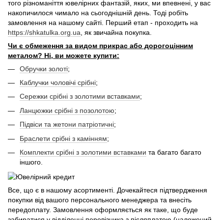
того різноманіття ювелірних фантазій, яких, ми впевнені, у вас
накопичилося чимало на сьогоднішній день. Тоді робіть
замовлення на нашому сайті. Перший етап - проходить на
https://shkatulka.org.ua
, як звичайна покупка.
Чи є обмеження за видом прикрас або дорогоцінним
металом? Ні, ви можете купити:
Обручки золоті
;
Каблучки чоловічі срібні
;
Сережки срібні з золотими вставками
;
Ланцюжки срібні з позолотою
;
Підвіси та жетони патріотичні
;
Браслети срібні з камінням
;
Комплекти срібні з золотими вставками
та багато багато
іншого.
Все, що є в нашому асортименті. Дочекайтеся підтвердження
покупки від вашого персонального менеджера та внесіть
передоплату. Замовлення оформляється як таке, що буде
забиратися у відділенні перевізника з післяплатою (наложений