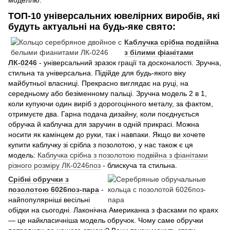
моделлю.
ТОП-10 універсальних ювелірних виробів, які
будуть актуальні на будь-яке свято:
Каблучка срібна подвійна
з білими фіанітами
ЛК-0246
- універсальний зразок грації та досконалості. Зручна,
стильна та універсальна. Підійде для будь-якого віку
майбутньої власниці. Прекрасно виглядає на руці, на
середньому або безіменному пальці. Зручна модель 2 в 1,
коли купуючи один виріб з дорогоцінного металу, за фактом,
отримуєте два. Гарна подача дизайну, коли поєднується
обручка й каблучка для заручин в одній прикрасі. Можна
носити як камінцем до руки, так і навпаки. Якщо ви хочете
купити каблучку зі срібла з позолотою, у нас також є ця
модель:
Каблучка срібна з позолотою подвійна з фіанітами
різного розміру ЛК-0246поз
- блискуча та стильна.
Срібні обручки з
позолотою 6026поз-пара
-
найпопулярніші весільні
обідки на сьогодні. Лаконічна Американка з фасками по краях
— це найкласичніша модель обручок. Чому саме обручки