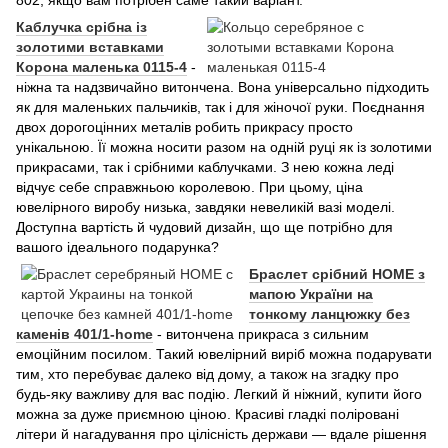
Ка
блучка срібна із
золотими вставками
Корона маленька 0115-4
-
ніжна та надзвичайно витончена. Вона універсально підходить
як для маленьких пальчиків, так і для жіночої руки. Поєднання
двох дорогоцінних металів робить прикрасу просто
унікальною. Її можна носити разом на одній руці як із золотими
прикрасами, так і срібними каблучками. З нею кожна леді
відчує себе справжньою королевою. При цьому, ціна
ювелірного виробу низька, завдяки невеликій вазі моделі.
Доступна вартість й чудовий дизайн, що ще потрібно для
вашого ідеального подарунка?
Браслет срібний HOME з
мапою України на
тонкому ланцюжку без
каменів 401/1-home
- витончена прикраса з сильним
емоційним посилом. Такий ювелірний виріб можна подарувати
тим, хто перебуває далеко від дому, а також на згадку про
будь-яку важливу для вас подію. Легкий й ніжний, купити його
можна за дуже приємною ціною. Красиві гладкі поліровані
літери й нагадування про цілісність держави — вдале рішення