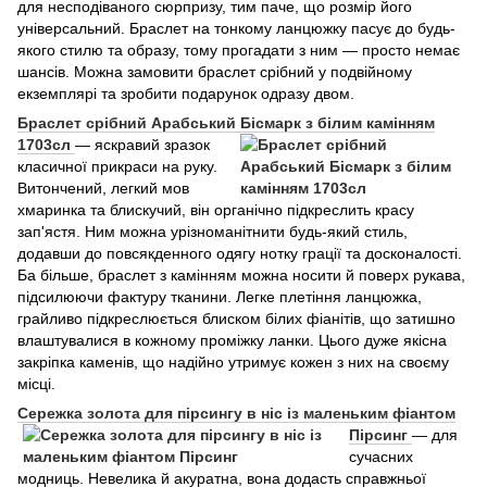
для несподіваного сюрпризу, тим паче, що розмір його
універсальний. Браслет на тонкому ланцюжку пасує до будь-
якого стилю та образу, тому прогадати з ним — просто немає
шансів. Можна замовити браслет срібний у подвійному
екземплярі та зробити подарунок одразу двом.
Браслет срібний Арабський Бісмарк з білим
камінням
1703сл
— яскравий зразок
класичної прикраси на руку.
Витончений, легкий мов
хмаринка та блискучий, він органічно підкреслить красу
зап'ястя. Ним можна урізноманітнити будь-який стиль,
додавши до повсякденного одягу нотку грації та досконалості.
Ба більше, браслет з камінням можна носити й поверх рукава,
підсилюючи фактуру тканини. Легке плетіння ланцюжка,
грайливо підкреслюється блиском білих фіанітів, що затишно
влаштувалися в кожному проміжку ланки. Цього дуже якісна
закріпка каменів, що надійно утримує кожен з них на своєму
місці.
Сережка золота для пірсин
гу в ніс із маленьким фіантом
Пірсинг
— для
сучасних
модниць. Невелика й акуратна, вона додасть справжньої