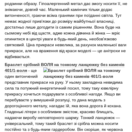
родзинки образу. Гіпоалергенний метал дає змогу носити її, не
знімаючи, довгий час. Маленький камінчик тільки додає
витонченості, граючи всіма гранями при поїданні світла. Тут
немає жодної прив'язки до розміру майбутньої власниці,
достатньо лише догодити із самим рішенням. Вона буде на
сьомому небі від щастя, адже кожна дівчина й жінка — мріє
опинитися в центрі уваги в будь-який день, необов'язково
святковий. Ціна прикраси невелика, за рахунок маленької ваги
прикраси, але на враження від краси моделі — це анітрохи не
відбивається.
Браслет срібний ВОЛЯ на тонкому ла
нцюжку без каменів
401/1-воля
- ще
один витончений
представник прикраси на руку. У ньому закладена невидима
сила та потужний енергетичний посил, тому таку ювелірну
прикрасу хочеться подарувати з особливої нагоди. Якщо ви
перебуваєте у вимушеній розлуці, то дана модель з
дорогоцінного металу, нагадає їй, яка вона дорога й кохана.
Гладенькі літери з особливим змістом, красиво блищать,
надаючи виробу неповторного шарму. Тонкий ланцюжок —
універсальний, тому такий браслет зі срібла можна носити
постійно та з будь-яким гардеробом. Він скоріше, як червона