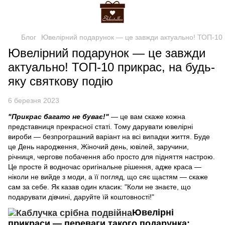
Блог
Ювелірний подарунок — це завжди актуально! ТОП-10 п
Ювелірний подарунок — це завжди
актуально! ТОП-10 прикрас, на будь-
яку святкову подію
6 березня 2023
"Прикрас багато не буває!"
— це вам скаже кожна
представниця прекрасної статі. Тому дарувати ювелірні
вироби — безпрограшний варіант на всі випадки життя. Буде
це День народження, Жіночий день, ювілей, заручини,
річниця, чергове побачення або просто для підняття настрою.
Це просте й водночас оригінальне рішення, адже краса —
ніколи не вийде з моди, а її погляд, що сяє щастям — скаже
сам за себе. Як казав один класик: "Коли не знаєте, що
подарувати дівчині, даруйте їй коштовності!"
Ювелірні
прикраси — переваги такого подарунка: