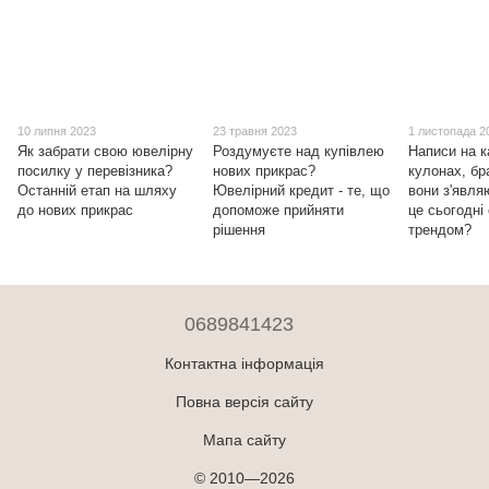
10 липня 2023
23 травня 2023
1 листопада 2
Як забрати свою ювелірну
Роздумуєте над купівлею
Написи на к
посилку у перевізника?
нових прикрас?
кулонах, бр
Останній етап на шляху
Ювелірний кредит - те, що
вони з'явля
до нових прикрас
допоможе прийняти
це сьогодні
рішення
трендом?
0689841423
Контактна інформація
Повна версія сайту
Мапа сайту
© 2010—2026