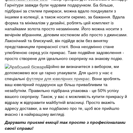
Гарнітури завжди були чудовим подарунком. Ба більше,
підібрані за стилем прикраси, можна вдало поєднувати з
іншими в колекції, а також носити окремо, за бажання. Вдала
форма та мінімалізм у дизайні, роблять цей комплект із
напайками золота просто незамінним. Його можна носити з
вечірнім вбранням, діловим костюмом або просто з джинсами.
Лаконічний та блискучий, він підійде всім без винятку
представницям прекрасної статі. Вона неодмінно стане
улюбленою серед усіх прикрас. Таке подвійне задоволення -
просто створене для ідеального сюрпризу на знакову подію.
Щойно ви визначитеся з вибором, ми
допоможемо все це гарно упакувати. Для цього у нас є
спеціальні
футляри для ювелірних прикрас
. Вони зроблять
ваш ювелірний подарунок ще більш привабливим та
незабутнім. Правильно підібрана упаковка - це 50% успіху
вашого сюрпризу. Також, у вас є можливість купити прикрасу й
відразу ж відправити майбутній власниці. Просто вкажіть
адресу доставки, а ми подбаємо про те, щоб все прийшло
вчасно і в найкращому вигляді.
Дарувати приємні емоції так просто з професіоналами
своєї справи!