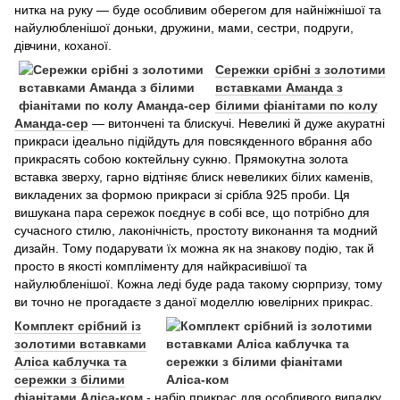
нитка на руку — буде особливим оберегом для найніжнішої та
найулюбленішої доньки, дружини, мами, сестри, подруги,
дівчини, коханої.
Сережки
срібні з золотими
вставками Аманда з
білими фіанітами по колу
Аманда-сер
— витончені та блискучі. Невеликі й дуже акуратні
прикраси ідеально підійдуть для повсякденного вбрання або
прикрасять собою коктейльну сукню. Прямокутна золота
вставка зверху, гарно відтіняє блиск невеликих білих каменів,
викладених за формою прикраси зі срібла 925 проби. Ця
вишукана пара сережок поєднує в собі все, що потрібно для
сучасного стилю, лаконічність, простоту виконання та модний
дизайн. Тому подарувати їх можна як на знакову подію, так й
просто в якості компліменту для найкрасивішої та
найулюбленішої. Кожна леді буде рада такому сюрпризу, тому
ви точно не прогадаєте з даної моделлю ювелірних прикрас.
Комплект срібний із
золотими вставками
Аліса каблучка та
сережки з білими
фіанітами Аліса-ком
- набір прикрас для особливого випадку.