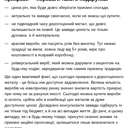
цінна річ, яка буде довго зберігати приємні спогади;
актуально та завжди своєчасно, коли не знаєш що купити;
не підвладний часу дорогоцінний метал, що довго
залишається як новий. Це завжди цінність не тільки
духовна, а й матеріальна;
красиві вироби, які пасують усім без винятку. Тут немає
градації за віком, кожна леді від 5+ років, мріє про
коштовності в яскравій коробочці;
універсальний виріб, який можна дарувати з акцентом на
будь-яку подію, зароджуючи тим самим приємну традицію.
Ще один важливий факт, що сьогодні прикраси з дорогоцінного
металу - це більш ніж доступне задоволення. Велика кількість
виробів на ювелірному ринку значно знизила вартість прикрас,
при чому не за рахунок якості. Сьогодні можна купити вироби
із золота, срібла або в комбінації цих металів за дуже
доступною ціною. Досвідчені консультанти завжди підберуть їх
не тільки під бюджет, а й на всі випадки життя. До речі, в цьому
випадку, як і в будь-якому товарі, присутні сезонні знижки та
приємні акційні пропозиції, залишилося лише визначитися з