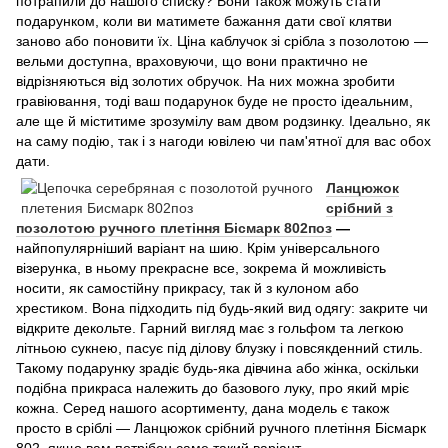
потрапили до нашого списку? Вони також можуть стати
подарунком, коли ви матимете бажання дати свої клятви
заново або поновити їх. Ціна каблучок зі срібла з позолотою —
вельми доступна, враховуючи, що вони практично не
відрізняються від золотих обручок. На них можна зробити
гравіювання, тоді ваш подарунок буде не просто ідеальним,
але ще й міститиме зрозумілу вам двом родзинку. Ідеально, як
на саму подію, так і з нагоди ювілею чи пам'ятної для вас обох
дати.
Ланцюжок
срібний з
позолотою ручного плетіння Бісмарк 802поз
—
найпопулярніший варіант на шию. Крім універсального
візерунка, в ньому прекрасне все, зокрема й можливість
носити, як самостійну прикрасу, так й з кулоном або
хрестиком. Вона підходить під будь-який вид одягу: закрите чи
відкрите декольте. Гарний вигляд має з гольфом та легкою
літньою сукнею, пасує під ділову блузку і повсякденний стиль.
Такому подарунку зрадіє будь-яка дівчина або жінка, оскільки
подібна прикраса належить до базового луку, про який мріє
кожна. Серед нашого асортименту, дана модель є також
просто в сріблі — Ланцюжок срібний ручного плетіння Бісмарк
802, якщо вам потрібен саме такий варіант.